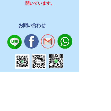
開いています。
お問い合わせ
ILSCMNIMMANオフィス
No.8、Soi 15、Nimmanhaemin Road、Tambon
Suthep、Amphoe Mueang、Chiang Mai Province
50200
​​
Tel：093-121-4487（英語）
​