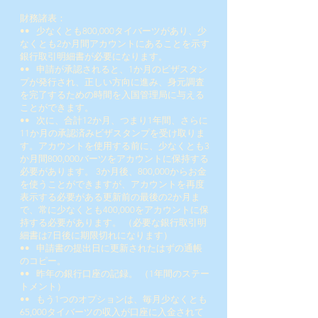
財務諸表：
••
少なくとも800,000タイバーツがあり、少
なくとも2か月間アカウントにあることを示す
銀行取引明細書が必要になります。
••
申請が承認されると、1か月のビザスタン
プが発行され、正しい方向に進み、身元調査
を完了するための時間を入国管理局に与える
ことができます。
••
次に、合計12か月、つまり1年間、さらに
11か月の承認済みビザスタンプを受け取りま
す。アカウントを使用する前に、少なくとも3
か月間800,000バーツをアカウントに保持する
必要があります。 3か月後、800,000からお金
を使うことができますが、アカウントを再度
表示する必要がある更新前の最後の2か月ま
で、常に少なくとも400,000をアカウントに保
持する必要があります。 （必要な銀行取引明
細書は7日後に期限切れになります）
••
申請書の提出日に更新されたはずの通帳
のコピー。
••
昨年の銀行口座の記録。 （1年間のステー
トメント）
••
もう1つのオプションは、毎月少なくとも
65,000タイバーツの収入が口座に入金されて