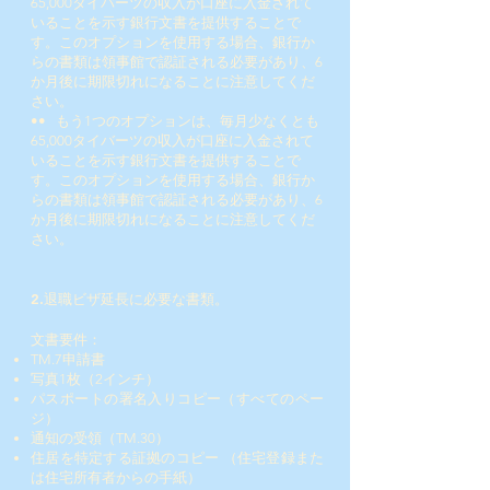
65,000タイバーツの収入が口座に入金されて
いることを示す銀行文書を提供することで
す。このオプションを使用する場合、銀行か
らの書類は領事館で認証される必要があり、6
か月後に期限切れになることに注意してくだ
さい。
••
もう1つのオプションは、毎月少なくとも
65,000タイバーツの収入が口座に入金されて
いることを示す銀行文書を提供することで
す。このオプションを使用する場合、銀行か
らの書類は領事館で認証される必要があり、6
か月後に期限切れになることに注意してくだ
さい。
2.退職ビザ延長に必要な書類。
文書要件：
TM.7申請書
写真1枚（2インチ）
パスポートの署名入りコピー（すべてのペー
ジ）
通知の受領（TM.30）
住居を特定する証拠のコピー
（住宅登録また
は住宅所有者からの手紙）