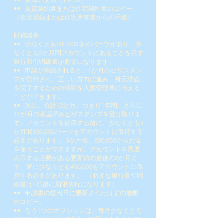
••
賃貸契約書または住宅契約書のコピー。
（住宅登録または住宅所有者からの手紙）
財務諸表：
••
少なくとも800,000タイバーツがあり、少
なくとも2か月間アカウントにあることを示す
銀行取引明細書が必要になります。
••
申請が承認されると、1か月のビザスタン
プが発行され、正しい方向に進み、身元調査
を完了するための時間を入国管理局に与える
ことができます。
••
次に、合計12か月、つまり1年間、さらに
11か月の承認済みビザスタンプを受け取りま
す。アカウントを使用する前に、少なくとも3
か月間800,000バーツをアカウントに保持する
必要があります。 3か月後、800,000からお金
を使うことができますが、アカウントを再度
表示する必要がある更新前の最後の2か月ま
で、常に少なくとも400,000をアカウントに保
持する必要があります。
（必要な銀行取引明
細書は7日後に期限切れになります）
••
申請書の提出日に更新されたはずの通帳
のコピー。
••
もう1つのオプションは、毎月少なくとも