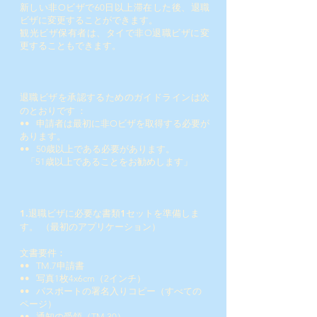
新しい非Oビザで60日以上滞在した後、退職
ビザに変更することができます。
観光ビザ保有者は、タイで非O退職ビザに変
更することもできます。
退職ビザを承認するためのガイドラインは次
のとおりです
：
••
申請者は最初に非Oビザを取得する必要が
あります。
••
50歳以上である必要があります。
「51歳以上であることをお勧めします」
1.退職ビザに必要な書類1セットを準備しま
す。 （最初のアプリケーション）
文書要件：
••
TM.7申請書
••
写真1枚4x6cm（2インチ）
••
パスポートの署名入りコピー（すべての
ページ）
••
通知の受領（TM.30）