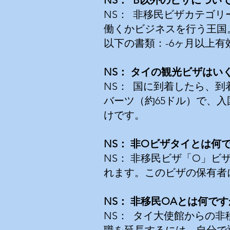
NS：
B以外のビザについ
NS：
非移民ビザカテゴリ
働くかビジネスを行う王国
以下の書類：-6ヶ月以上
NS：
タイの観光ビザはい
NS：
国に到着したら、到
バーツ（約65ドル）
で、入
けです。
NS：
非Oビザタイとは何
NS：
非移民ビザ「O」ビ
れます。
このビザの保有者
NS：
非移民OAとは何です
NS：
タイ大使館からの非