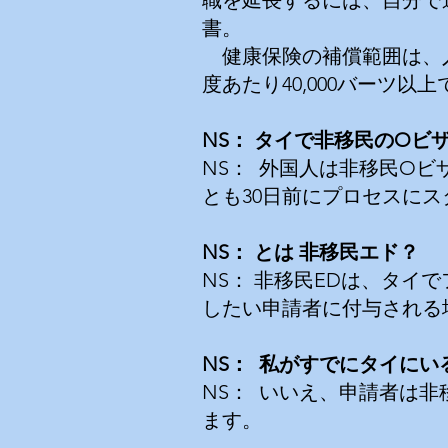
職を延長するには、自分で
書。
健康保険の補償範囲は、
度あたり40,000バーツ以
NS：
タイで非移民のOビ
NS：
外国人は非移民Oビ
とも30日前にプロセスに
NS：
とは
非移民エド？
NS：
非移民EDは、タイ
したい申請者に付与される
NS：
私がすでにタイにい
NS：
いいえ、申請者は非
ます。